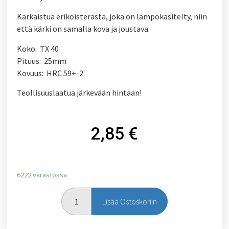
Karkaistua erikoisterästä, joka on lämpökäsitelty, niin
että kärki on samalla kova ja joustava.
Koko: TX 40
Pituus: 25mm
Kovuus: HRC 59+-2
Teollisuuslaatua järkevään hintaan!
2,85
€
6222 varastossa
Lisää Ostoskoriin