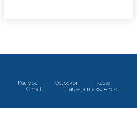
Kauppa
Ostoskori
Kassa
Oma tili
Tilaus- ja maksuehdot