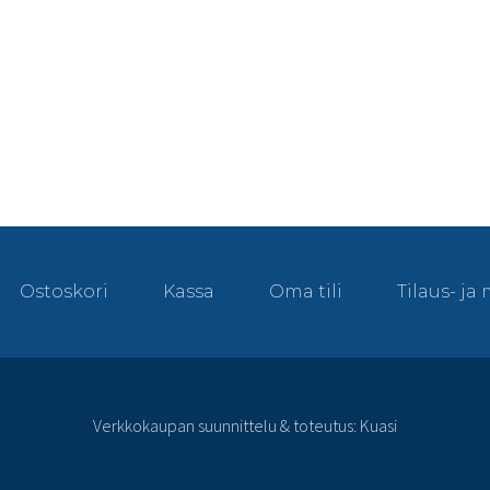
Ostoskori
Kassa
Oma tili
Tilaus- j
Verkkokaupan suunnittelu & toteutus: Kuasi