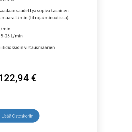
saadaan säädettyä sopiva tasainen
smäärä L/min (litroja/minuutissa).
L/min
 5-25 L/min
iilidioksidin virtausmäärien
122,94
€
Lisää Ostoskoriin