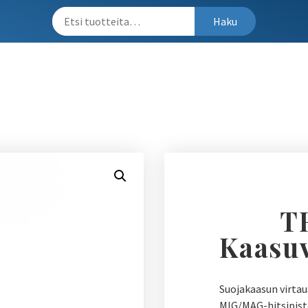
Haku
T
Kaasuv
Suojakaasun virtau
MIG/MAG-hitsipisto