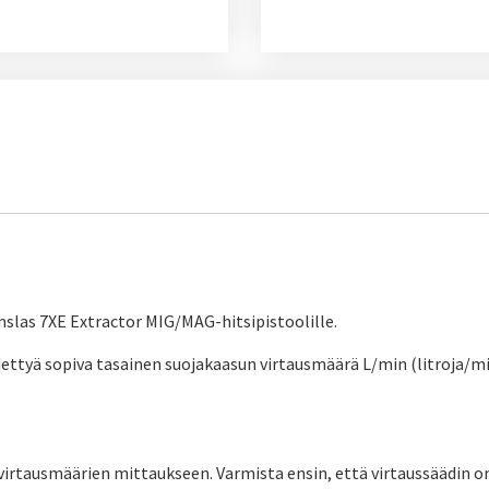
nslas 7XE Extractor MIG/MAG-hitsipistoolille.
ettyä sopiva tasainen suojakaasun virtausmäärä L/min (litroja/mi
n virtausmäärien mittaukseen. Varmista ensin, että virtaussäädin on