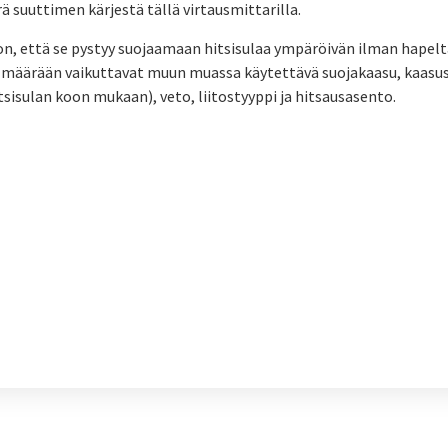
ä suuttimen kärjestä tällä virtausmittarilla.
on, että se pystyy suojaamaan hitsisulaa ympäröivän ilman hapelta
 määrään vaikuttavat muun muassa käytettävä suojakaasu, kaas
sisulan koon mukaan), veto, liitostyyppi ja hitsausasento.