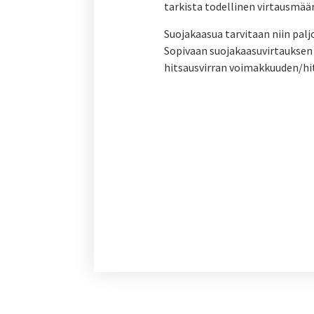
tarkista todellinen virtausmäär
Suojakaasua tarvitaan niin palj
Sopivaan suojakaasuvirtauksen
hitsausvirran voimakkuuden/hit