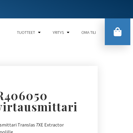
TUOTTEET
YRITYS
OMA TILI
R406050
irtausmittari
smittari Translas 7XE Extractor
olille.