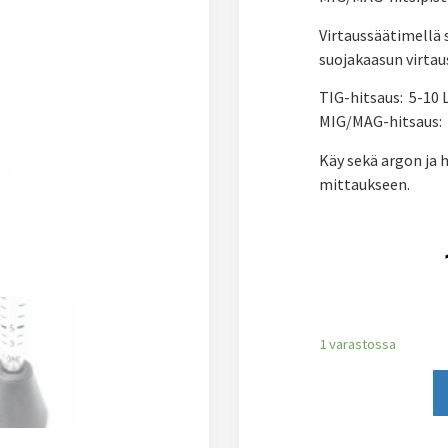
Virtaussäätimellä 
suojakaasun virtau
TIG-hitsaus: 5-10 
MIG/MAG-hitsaus:
Käy sekä argon ja h
mittaukseen.
1 varastossa