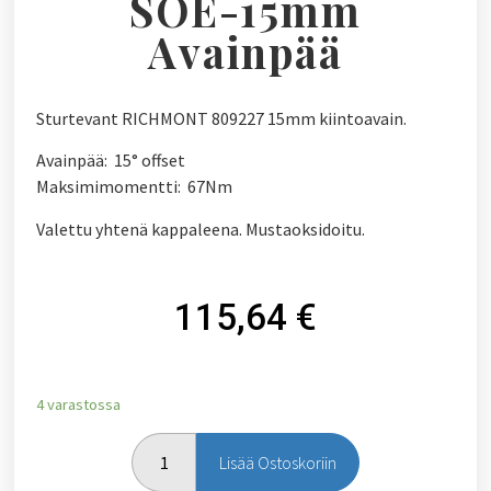
SOE-15mm
Avainpää
Sturtevant RICHMONT 809227 15mm kiintoavain.
Avainpää: 15° offset
Maksimimomentti: 67Nm
Valettu yhtenä kappaleena. Mustaoksidoitu.
115,64
€
4 varastossa
Lisää Ostoskoriin