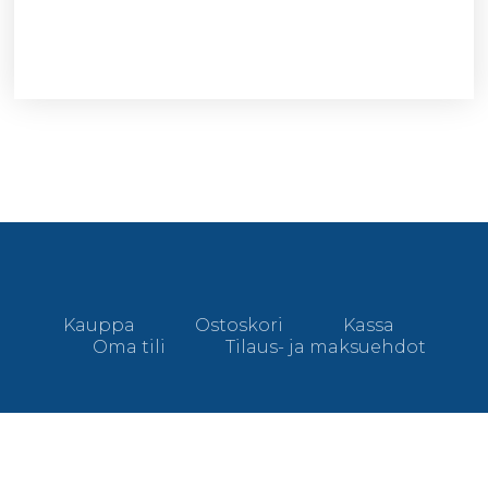
Kauppa
Ostoskori
Kassa
Oma tili
Tilaus- ja maksuehdot