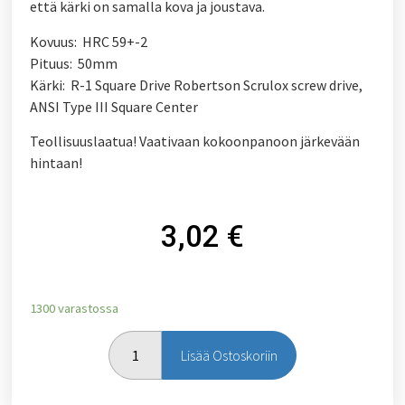
että kärki on samalla kova ja joustava.
Kovuus: HRC 59+-2
Pituus: 50mm
Kärki: R-1 Square Drive Robertson Scrulox screw drive,
ANSI Type III Square Center
Teollisuuslaatua! Vaativaan kokoonpanoon järkevään
hintaan!
3,02
€
1300 varastossa
Lisää Ostoskoriin