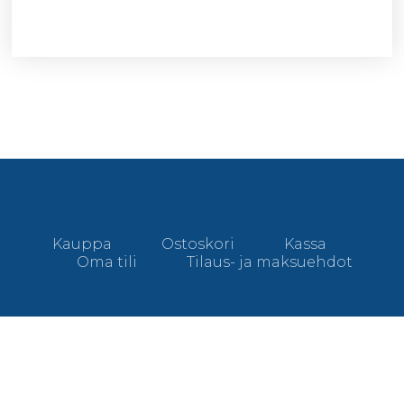
Kauppa
Ostoskori
Kassa
Oma tili
Tilaus- ja maksuehdot