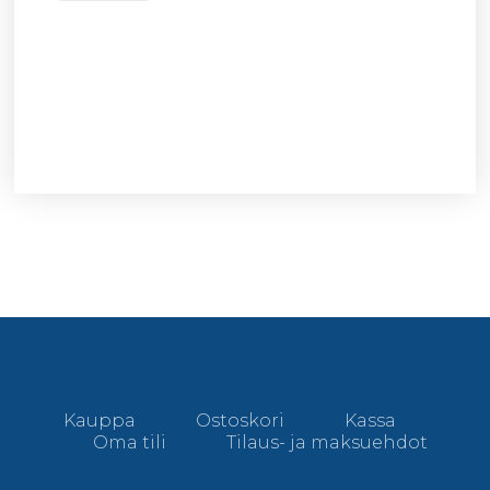
Kauppa
Ostoskori
Kassa
Oma tili
Tilaus- ja maksuehdot