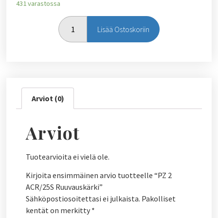
431 varastossa
Lisää Ostoskoriin
Arviot (0)
Arviot
Tuotearvioita ei vielä ole.
Kirjoita ensimmäinen arvio tuotteelle “PZ 2
ACR/25S Ruuvauskärki”
Sähköpostiosoitettasi ei julkaista.
Pakolliset
kentät on merkitty
*