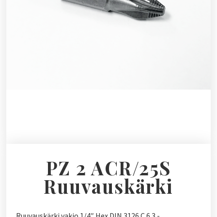
PZ 2 ACR/25S
Ruuvauskärki
Ruuvauskärki vakio 1/4″ Hex DIN 3126 C 6.3 -