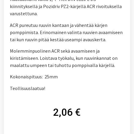
kiinnityksellä ja Pozidriv PZ2-kärjellä ACR rivoituksella
varustettuna.
ACR pureutuu ruuvin kantaan ja vähentää kärjen
pomppimista. Erinomainen valinta ruuvien avaamiseen
tai kun ruuvin pitää kestää useampi avauskerta.
Molemminpuolinen ACR sekä avaamiseen ja
kiristämiseen. Loistava työkalu, kun ruuvinkannat on
maalattu umpeen tai tuhottu pomppivalla kärjellä.
Kokonaispituus: 25mm
Teollisuuslaatua!
2,06
€