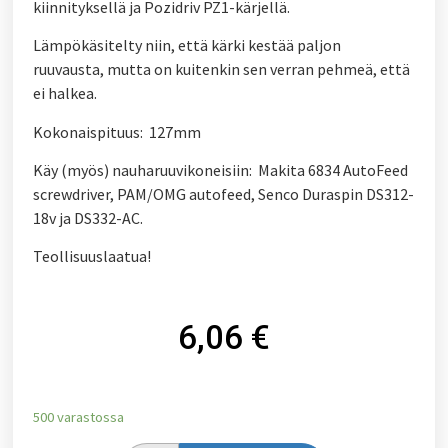
kiinnityksellä ja Pozidriv PZ1-kärjellä.
Lämpökäsitelty niin, että kärki kestää paljon
ruuvausta, mutta on kuitenkin sen verran pehmeä, että
ei halkea.
Kokonaispituus: 127mm
Käy (myös) nauharuuvikoneisiin: Makita 6834 AutoFeed
screwdriver, PAM/OMG autofeed, Senco Duraspin DS312-
18v ja DS332-AC.
Teollisuuslaatua!
6,06
€
500 varastossa