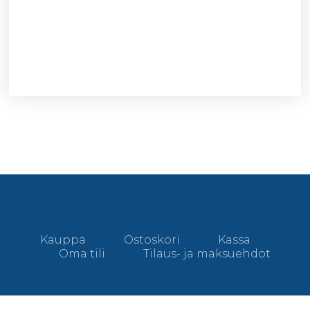
Kauppa
Ostoskori
Kassa
Oma tili
Tilaus- ja maksuehdot