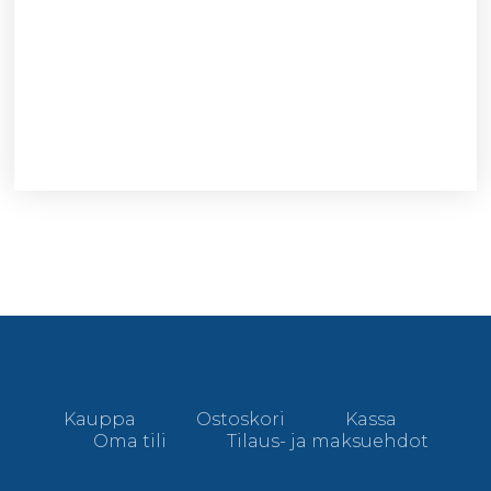
Kauppa
Ostoskori
Kassa
Oma tili
Tilaus- ja maksuehdot