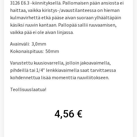
3126 E6.3 -kiinnityksellä. Pallomaisen pään ansiosta ei
haittaa, vaikka kiristys-/avaustilanteessa on hieman
kulmavirhettä etkä pääse aivan suoraan ylhäältäpäin
käsiksi ruuvin kantaan. Pallopää sallii ruuvaamisen,
vaikka pää ei ole aivan linjassa.
Avainväli: 3,0mm
Kokonaispituus: 50mm
Varustettu kuusiovarrella, jolloin jakoavaimella,
pihdeillä tai 1/4″ lenkkiavaimella saat tarvittaessa
kohdennettua lisää momenttia ruuviliitokseen.
Teollisuuslaatua!
4,56
€