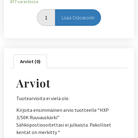
877 varastossa
Lisää Ostoskoriin
Arviot (0)
Arviot
Tuotearvioita ei vielä ole.
Kirjoita ensimmäinen arvio tuotteelle “HXP
3/50K Ruuvauskärki”
Sähköpostiosoitettasi ei julkaista.
Pakolliset
kentät on merkitty
*