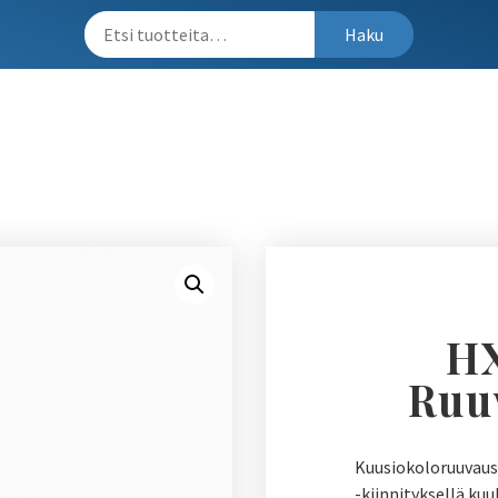
Haku
HX
Ruu
Kuusiokoloruuvausk
-kiinnityksellä ku