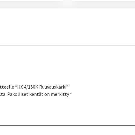
tteelle “HX 4/150K Ruuvauskärki”
sta.
Pakolliset kentät on merkitty
*