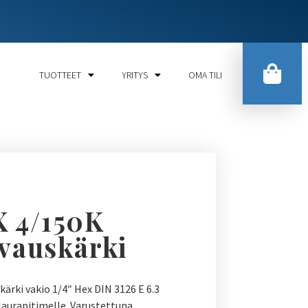
TUOTTEET
YRITYS
OMA TILI
 4/150K
vauskärki
ärki vakio 1/4″ Hex DIN 3126 E 6.3
ulaurapitimelle. Varustettuna