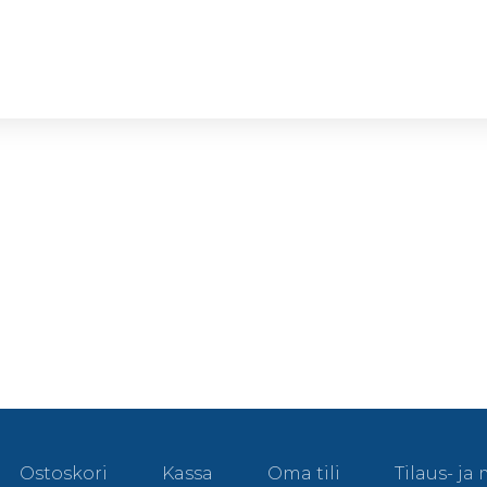
Ostoskori
Kassa
Oma tili
Tilaus- j