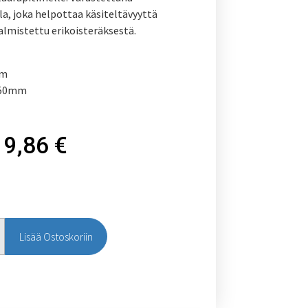
la, joka helpottaa käsiteltävyyttä
Valmistettu erikoisteräksestä.
mm
150mm
9,86
€
Lisää Ostoskoriin