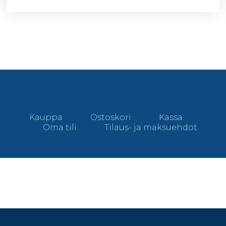
Kauppa
Ostoskori
Kassa
Oma tili
Tilaus- ja maksuehdot