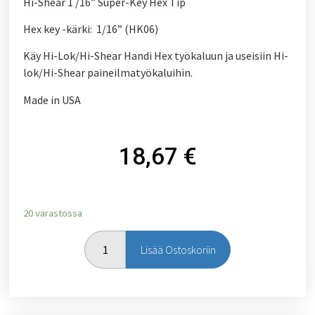
Hi-Shear 1 /16” Super-Key Hex Tip
Hex key -kärki: 1/16” (HK06)
Käy Hi-Lok/Hi-Shear Handi Hex työkaluun ja useisiin Hi-
lok/Hi-Shear paineilmatyökaluihin.
Made in USA
18,67
€
20 varastossa
Lisää Ostoskoriin