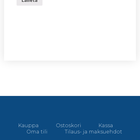
Kauppa
Ostoskori
Kassa
Oma tili
Tilaus- ja maksuehdot