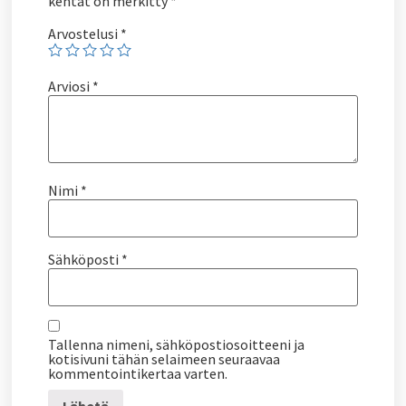
kentät on merkitty
*
Arvostelusi
*
Arviosi
*
Nimi
*
Sähköposti
*
Tallenna nimeni, sähköpostiosoitteeni ja
kotisivuni tähän selaimeen seuraavaa
kommentointikertaa varten.