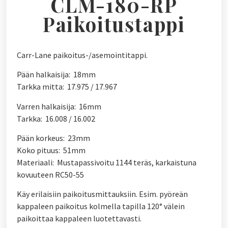
CLM-180-RP
Paikoitustappi
Carr-Lane paikoitus-/asemointitappi.
Pään halkaisija: 18mm
Tarkka mitta: 17.975 / 17.967
Varren halkaisija: 16mm
Tarkka: 16.008 / 16.002
Pään korkeus: 23mm
Koko pituus: 51mm
Materiaali: Mustapassivoitu 1144 teräs, karkaistuna
kovuuteen RC50-55
Käy erilaisiin paikoitusmittauksiin. Esim. pyöreän
kappaleen paikoitus kolmella tapilla 120° välein
paikoittaa kappaleen luotettavasti.