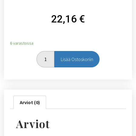
22,16
€
6 varastossa
Lisää Ostoskoriin
Arviot (0)
Arviot