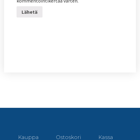
kommentointikertaa varten.
Kauppa
Ostoskori
Kassa