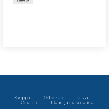
Kauppa
Ostoskori
Kassa
Oma tili
Tilaus- ja maksuehdot