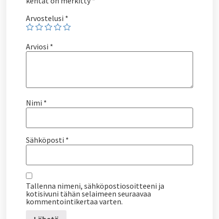
kentät on merkitty
*
Arvostelusi
*
Arviosi
*
Nimi
*
Sähköposti
*
Tallenna nimeni, sähköpostiosoitteeni ja
kotisivuni tähän selaimeen seuraavaa
kommentointikertaa varten.