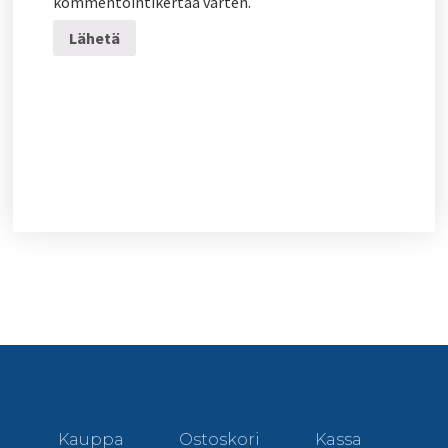
kommentointikertaa varten.
Kauppa
Ostoskori
Kassa