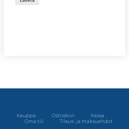
Kauppa
Ostoskori
Kassa
Oma tili
Tilaus- ja maksuehdot