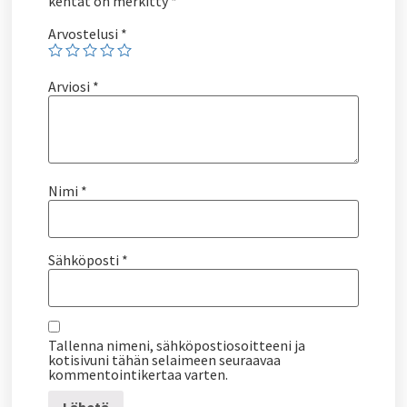
kentät on merkitty
*
Arvostelusi
*
Arviosi
*
Nimi
*
Sähköposti
*
Tallenna nimeni, sähköpostiosoitteeni ja
kotisivuni tähän selaimeen seuraavaa
kommentointikertaa varten.