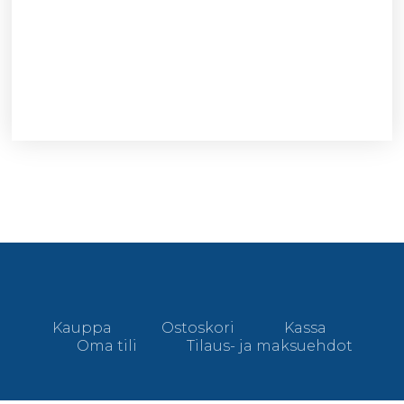
Kauppa
Ostoskori
Kassa
Oma tili
Tilaus- ja maksuehdot