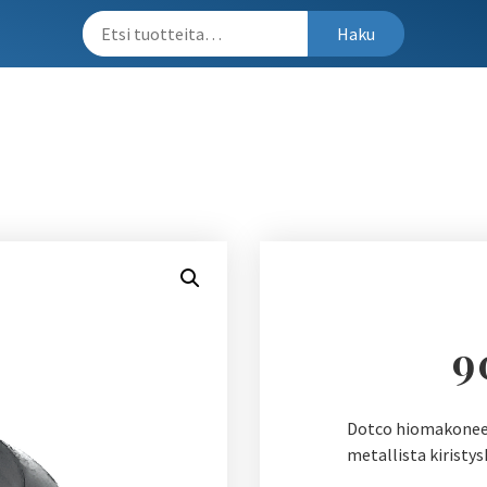
Haku
9
Dotco hiomakoneen 
metallista kiristy