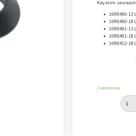
Käy esim. seuraavi
10R0400-13 L
10R0400-18 L
10R0401-13 L
10R0401-18 L
10R0412-18 L
2 varastossa