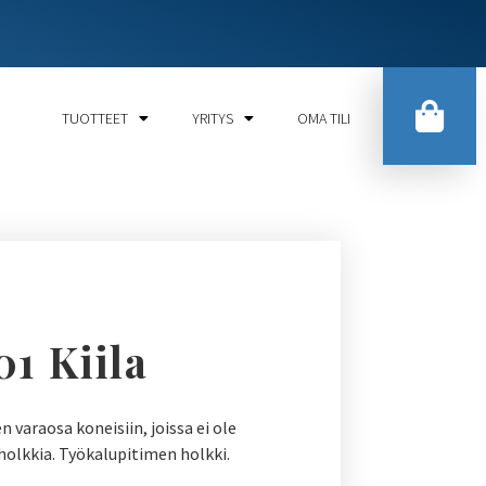
TUOTTEET
YRITYS
OMA TILI
01 Kiila
varaosa koneisiin, joissa ei ole
sholkkia. Työkalupitimen holkki.