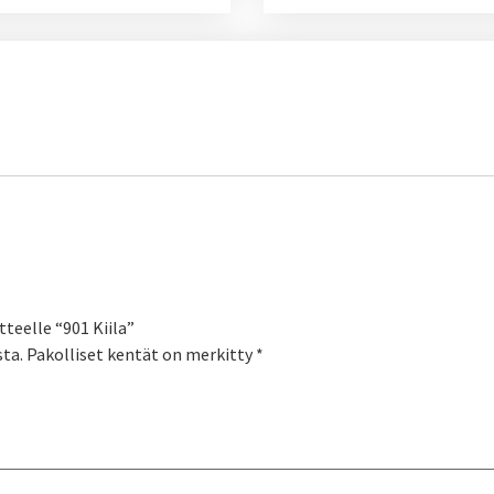
teelle “901 Kiila”
sta.
Pakolliset kentät on merkitty
*