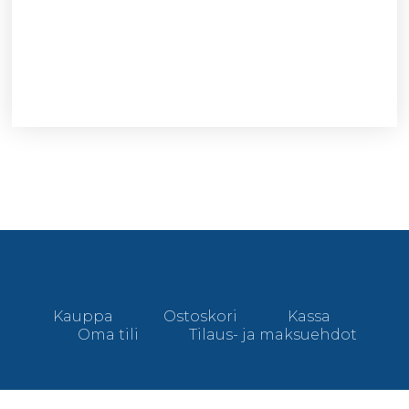
Kauppa
Ostoskori
Kassa
Oma tili
Tilaus- ja maksuehdot