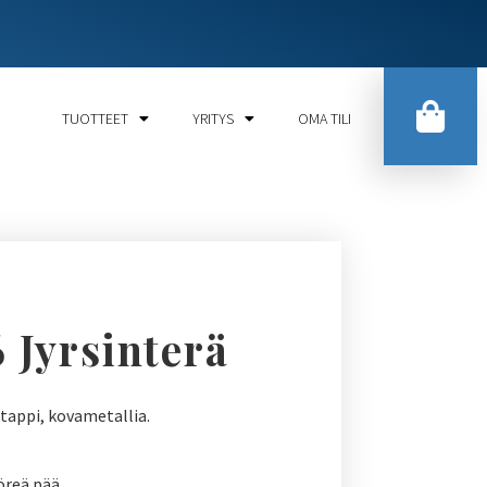
TUOTTEET
YRITYS
OMA TILI
 Jyrsinterä
tappi, kovametallia.
öreä pää