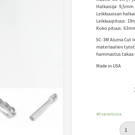
Halkaisija: 9,5mm
Leikkuuosan halka
Leikkuupituus: 1
Koko pituus: 63m
SC-3M Aluma Cut le
materiaalien työs
hammastus takaa t
Made in USA
40 varastossa