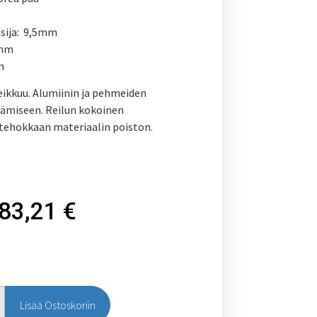
isija: 9,5mm
9mm
m
ikkuu. Alumiinin ja pehmeiden
tämiseen. Reilun kokoinen
ehokkaan materiaalin poiston.
83,21
€
Lisää Ostoskoriin