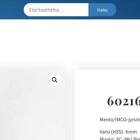
Haku
60216
Menlo/IMCO-jyrsin
Varsi (HSS): 6mm
Muoto: SC-3M | Py