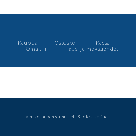
Kauppa
Ostoskori
Kassa
Oma tili
Tilaus- ja maksuehdot
Verkkokaupan suunnittelu & toteutus: Kuasi