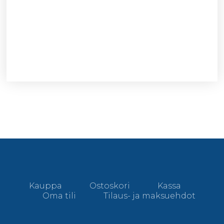
Kauppa
Ostoskori
Kassa
Oma tili
Tilaus- ja maksuehdot