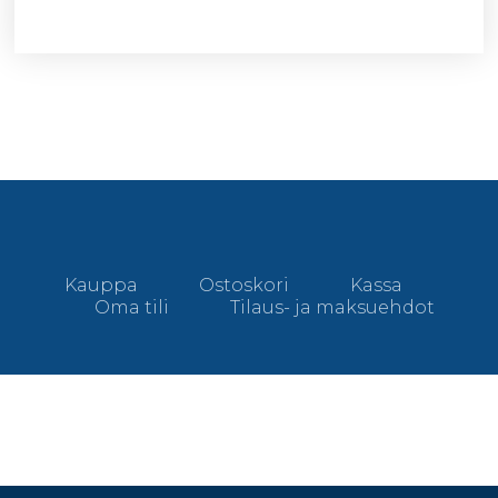
Kauppa
Ostoskori
Kassa
Oma tili
Tilaus- ja maksuehdot