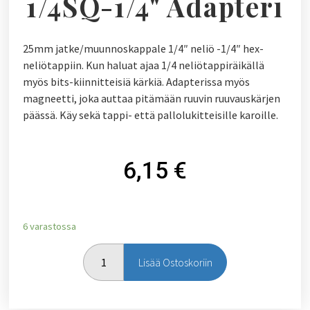
1/4SQ-1/4" Adapteri
25mm jatke/muunnoskappale 1/4″ neliö -1/4″ hex-
neliötappiin. Kun haluat ajaa 1/4 neliötappiräikällä
myös bits-kiinnitteisiä kärkiä. Adapterissa myös
magneetti, joka auttaa pitämään ruuvin ruuvauskärjen
päässä. Käy sekä tappi- että pallolukitteisille karoille.
6,15
€
6 varastossa
Lisää Ostoskoriin