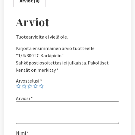
Arviot (0)
Arviot
Tuotearvioita ei vielä ole.
Kirjoita ensimmäinen arvio tuotteelle
“1/4/300TC Kärkipidin”
Sähköpostiosoitettasi ei julkaista.
Pakolliset
kentät on merkitty
*
Arvostelusi
*
Arviosi
*
Nimi
*