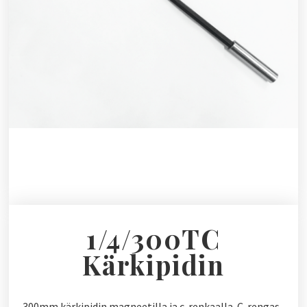
1/4/300TC
Kärkipidin
300mm kärkipidin magneetilla ja c-renkaalla. C-rengas