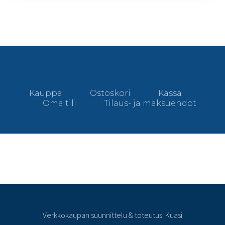
Kauppa
Ostoskori
Kassa
Oma tili
Tilaus- ja maksuehdot
Verkkokaupan suunnittelu & toteutus: Kuasi