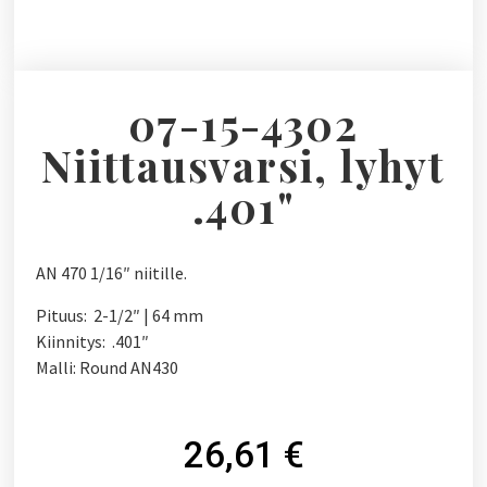
07-15-4302
Niittausvarsi, lyhyt
.401"
AN 470 1/16″ niitille.
Pituus: 2-1/2″ | 64 mm
Kiinnitys: .401″
Malli: Round AN430
26,61
€