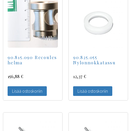
90.815.090 Recoules
90.825.055
helma
Nylonnokkatassu
156,88
€
12,37
€
Lisää ostoskoriin
Lisää ostoskoriin