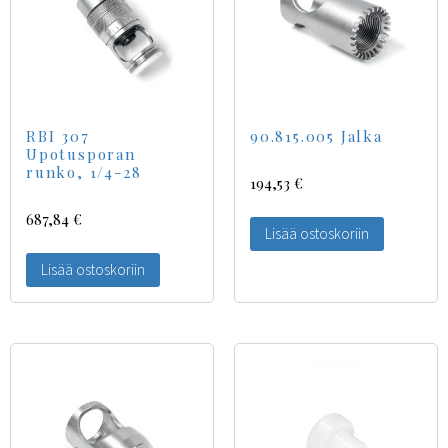
RBI 307
90.815.005 Jalka
Upotusporan
runko, 1/4-28
194,53
€
687,84
€
Lisää ostoskoriin
Lisää ostoskoriin