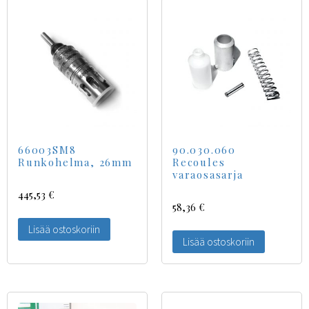
66003SM8
90.030.060
Runkohelma, 26mm
Recoules
varaosasarja
445,53
€
58,36
€
Lisää ostoskoriin
Lisää ostoskoriin