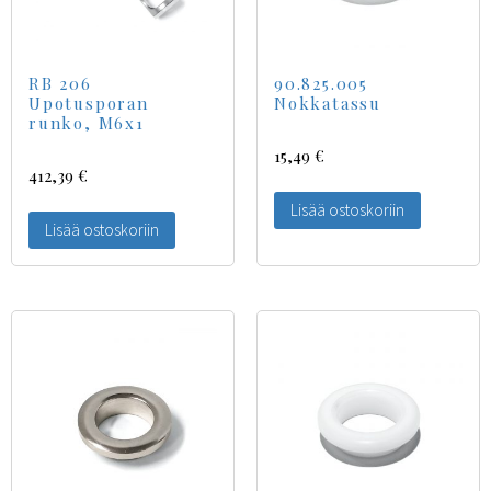
RB 206
90.825.005
Upotusporan
Nokkatassu
runko, M6x1
15,49
€
412,39
€
Lisää ostoskoriin
Lisää ostoskoriin