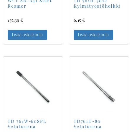
WCI-SR-A41 Start
TD 761H-3012
Reamer
Kylmätyöstöholkki
135,39
€
6,15
€
Lisää ostoskoriin
Lisää ostoskoriin
TD 761W-60SPL
TD761D-80
Vetotuurna
Vetotuurna