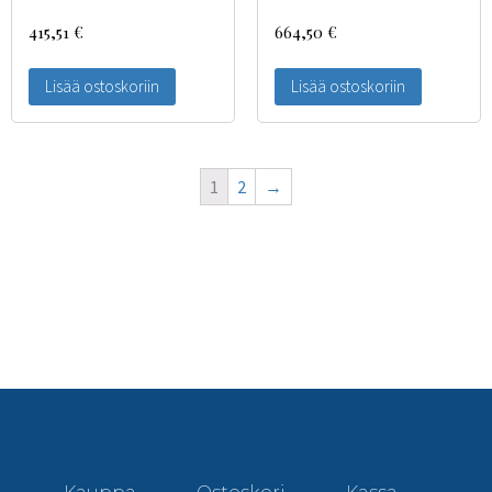
415,51
€
664,50
€
Lisää ostoskoriin
Lisää ostoskoriin
1
2
→