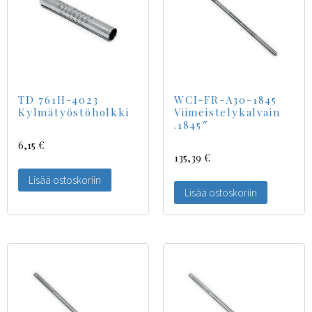
TD 761H-4023
WCI-FR-A30-1845
Kylmätyöstöholkki
Viimeistelykalvain
.1845″
6,15
€
135,39
€
Lisää ostoskoriin
Lisää ostoskoriin