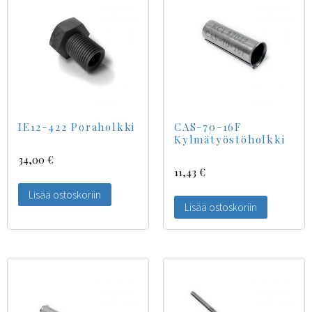
IE12-422 Poraholkki
CAS-70-16F
Kylmätyöstöholkki
34,00
€
11,43
€
Lisää ostoskoriin
Lisää ostoskoriin